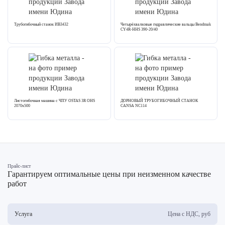
Трубогибочный станок ИВ3432
Четырёхвалковые гидравлические вальцы Bendmak
CY4R-HHS 390-20/40
Листогибочная машина с ЧПУ OSTAS 3R OHS
ДОРНОВЫЙ ТРУБОГИБОЧНЫЙ СТАНОК
2070х500
CANSA NC114
Прайс-лист
Гарантируем оптимальные цены при неизменном качестве
работ
Услуга
Цена с НДС, руб