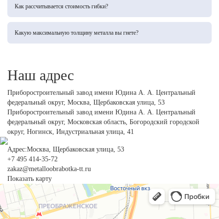
повторяемость каждой детали в партии, что исключает брак.
Как рассчитывается стоимость гибки?
Стоимость зависит от толщины и марки металла, количества гибов и сложности
операции. Мы всегда делаем предварительный расчет и согласуем цену с заказчиком.
Какую максимальную толщину металла вы гнете?
Мы выполняем гибку листового металла толщиной от 0,5 мм до 12 мм на
современных гибочных прессах с ЧПУ, обеспечивая высокую точность углов.
Наш адрес
Приборостроительный завод имени Юдина А. А. Центральный
федеральный округ,
Москва, Щербаковская улица, 53
Приборостроительный завод имени Юдина А. А. Центральный
федеральный округ,
Московская область, Богородский городской
округ, Ногинск, Индустриальная улица, 41
Адрес:Москва, Щербаковская улица, 53
+7 495 414-35-72
zakaz@metalloobrabotka-tt.ru
Показать карту