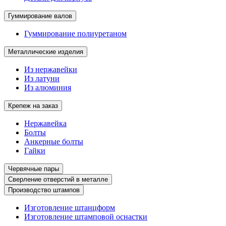
Гуммирование валов
Гуммирование полиуретаном
Металлические изделия
Из нержавейки
Из латуни
Из алюминия
Крепеж на заказ
Нержавейка
Болты
Анкерные болты
Гайки
Червячные пары
Сверление отверстий в металле
Производство штампов
Изготовление штанцформ
Изготовление штамповой оснастки