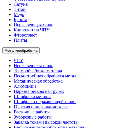
Латунь
Титан
Медь
Бронза
Нержавеющая сталь
Капролон на ЧПУ
Фторопласт
Плиты
Металлообработка
ЧПУ
Нержавеющая сталь
Термообработка металла
Пескоструйная обработка металла
Механическая обработка
Алюминий
Нарезка резьбы на трубах
Шлифовка металла
Шлифовка нержавеющей стали
Плоская шлифовка металла
Расточные работы
Зуборезные работы
Закалка токами высокой частоты
Вакуумная термообработка металла