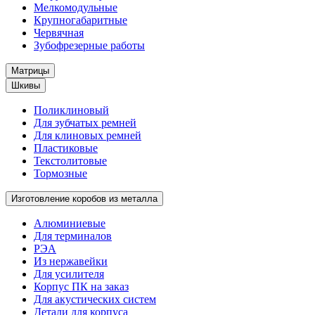
Мелкомодульные
Крупногабаритные
Червячная
Зубофрезерные работы
Матрицы
Шкивы
Поликлиновый
Для зубчатых ремней
Для клиновых ремней
Пластиковые
Текстолитовые
Тормозные
Изготовление коробов из металла
Алюминиевые
Для терминалов
РЭА
Из нержавейки
Для усилителя
Корпус ПК на заказ
Для акустических систем
Детали для корпуса