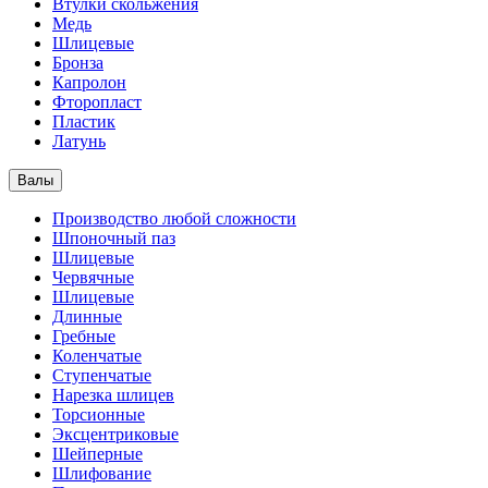
Втулки скольжения
Медь
Шлицевые
Бронза
Капролон
Фторопласт
Пластик
Латунь
Валы
Производство любой сложности
Шпоночный паз
Шлицевые
Червячные
Шлицевые
Длинные
Гребные
Коленчатые
Ступенчатые
Нарезка шлицев
Торсионные
Эксцентриковые
Шейперные
Шлифование