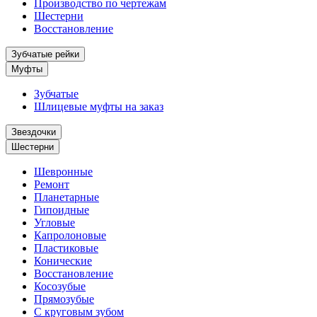
Производство по чертежам
Шестерни
Восстановление
Зубчатые рейки
Муфты
Зубчатые
Шлицевые муфты на заказ
Звездочки
Шестерни
Шевронные
Ремонт
Планетарные
Гипоидные
Угловые
Капролоновые
Пластиковые
Конические
Восстановление
Косозубые
Прямозубые
С круговым зубом