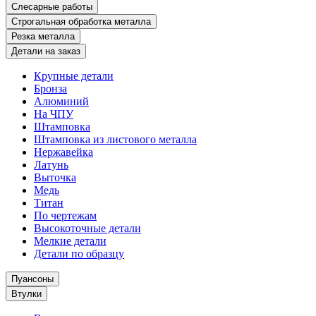
Слесарные работы
Строгальная обработка металла
Резка металла
Детали на заказ
Крупные детали
Бронза
Алюминий
На ЧПУ
Штамповка
Штамповка из листового металла
Нержавейка
Латунь
Выточка
Медь
Титан
По чертежам
Высокоточные детали
Мелкие детали
Детали по образцу
Пуансоны
Втулки