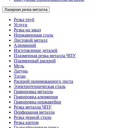
Лазерная резка металла
Резка труб
Услуги
Резка на заказ
Нержавеющая сталь
Листовой металл
Алюминий
Изготовление деталей
Плазменная резка металла ЧПУ
Плазменный раскрой
Медь
Латунь
Титан
Раскрой оцинкованного листа
Электротехническая сталь
Гравировка металла
Гравировка алюминия
Гравировка нержавейки
Резка металла ЧПУ
Перфорация металла
Резка черной стали
Резка азотом
Гидроабразивная резка