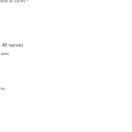
тов от 550 ₽).*
 48 часов)
 раза.
сти