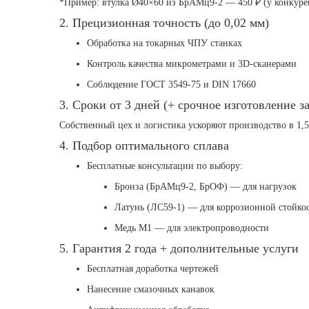
*Пример: втулка Ø40×60 из БрАМц9-2 — 450 ₽ (у конкурен
2. Прецизионная точность (до 0,02 мм)
Обработка на токарных ЧПУ станках
Контроль качества микрометрами и 3D-сканерами
Соблюдение ГОСТ 3549-75 и DIN 17660
3. Сроки от 3 дней (+ срочное изготовление за
Собственный цех и логистика ускоряют производство в 1,5
4. Подбор оптимального сплава
Бесплатные консультации по выбору:
Бронза (БрАМц9-2, БрОФ) — для нагрузок
Латунь (ЛС59-1) — для коррозионной стойко
Медь М1 — для электропроводности
5. Гарантия 2 года + дополнительные услуги
Бесплатная доработка чертежей
Нанесение смазочных канавок