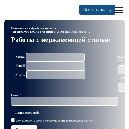
Оставить заявку
Механическая обработка металла
"ПРИБОРОСТРОИТЕЛЬНЫЙ ЗАВОД ИМ. ЮДИНА А. А.
Работы с нержавеющей сталью
Name
Ваше
имя
Email
Phone
Телефон
E-mail
Прикрепить файл
Даю
согласие на сбор и обработку
своих
персональных данных