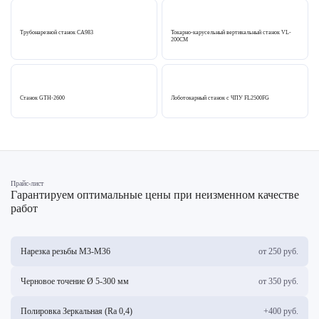
Трубонарезной станок СА983
Токарно-карусельный вертикальный станок VL-
200CM
Станок GTH-2600
Лоботокарный станок c ЧПУ FL2500FG
Прайс-лист
Гарантируем оптимальные цены при неизменном качестве
работ
Нарезка резьбы М3-М36
от 250 руб.
Черновое точение Ø 5-300 мм
от 350 руб.
Полировка Зеркальная (Ra 0,4)
+400 руб.