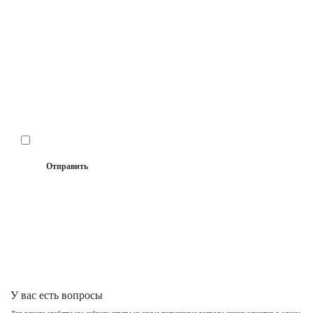
Телефон
E-mail
Прикрепить файл
Даю
согласие на сбор и обработку
своих
персональных данных
Отправить
Спасибо! Ваша заявка отправлена
У вас есть вопросы