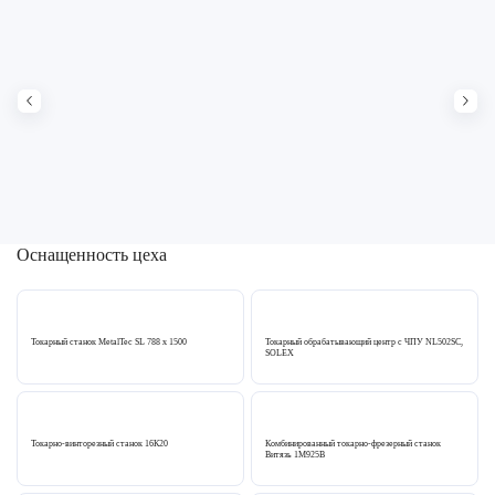
Оснащенность цеха
Токарный станок MetalTec SL 788 x 1500
Токарный обрабатывающий центр с ЧПУ NL502SC,
SOLEX
Токарно-винторезный станок 16К20
Комбинированный токарно-фрезерный станок
Витязь 1М925В