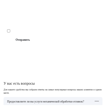
E-mail
Прикрепить файл
Даю
согласие на сбор и обработку
своих
персональных данных
Отправить
Спасибо! Ваша заявка отправлена
У вас есть вопросы
Для вашего удобства мы собрали ответы на самые популярные вопросы наших клиентов в одном
месте.
Предоставляете ли вы услуги механической обработки отливок?