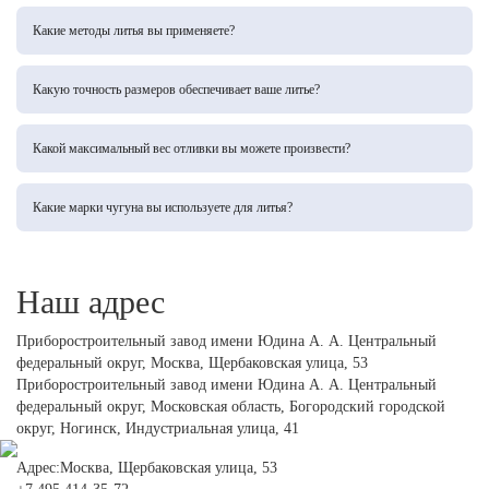
Да, мы предлагаем полный цикл: от проектирования и литья до механической
обработки (токарной, фрезерной, сверлильной) и контроля качества готовых
Какие методы литья вы применяете?
деталей.
Используем литье в песчано-глинистые формы, по выплавляемым моделям и в
кокиль. Метод выбирается в зависимости от сложности детали, требуемой точности
Какую точность размеров обеспечивает ваше литье?
и объема заказа.
В зависимости от метода литья обеспечиваем точность 9-12 квалитета (по ГОСТ
26645). Для повышения точности выполняем механическую обработку на станках с
Какой максимальный вес отливки вы можете произвести?
ЧПУ.
Мы изготавливаем чугунные отливки весом от 0,5 кг до 500 кг в разовых формах и
до 50 кг в серийном производстве. Для особо крупных изделий возможна отливка
Какие марки чугуна вы используете для литья?
по частям с последующей сборкой.
Мы работаем с серым (СЧ10-СЧ35), высокопрочным (ВЧ40-ВЧ100) и ковким
(КЧ30-КЧ70) чугуном. Подбираем марку исходя от требований к прочности,
износостойкости и условий эксплуатации отливки.
Наш адрес
Приборостроительный завод имени Юдина А. А. Центральный
федеральный округ,
Москва, Щербаковская улица, 53
Приборостроительный завод имени Юдина А. А. Центральный
федеральный округ,
Московская область, Богородский городской
округ, Ногинск, Индустриальная улица, 41
Адрес:Москва, Щербаковская улица, 53