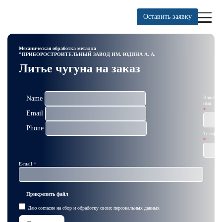
Оставить заявку
Механическая обработка металла
"ПРИБОРОСТРОИТЕЛЬНЫЙ ЗАВОД ИМ. ЮДИНА А. А.
Литье чугуна на заказ
Name
Ваше
имя
Email
Phone
Телефон
E-mail
Прикрепить файл
Даю
согласие на сбор и обработку
своих
персональных данных