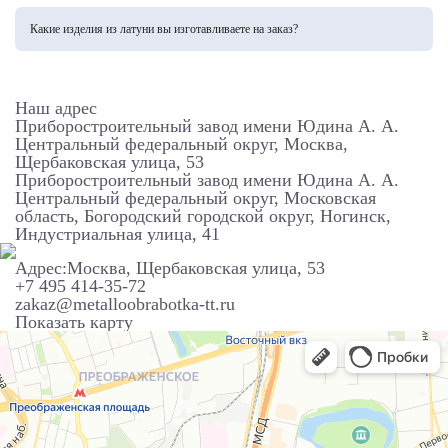
Работаем с популярными марками латуни: Л63, ЛС59-1, Л68, Л90, а также
специальными сплавами для литья и обработки, выбирая оптимальный материал
Какие изделия из латуни вы изготавливаете на заказ?
для задач заказчика.
Мы производим широкий спектр латунных изделий: декоративные элементы
интерьера, сантехническую арматуру, сувенирную продукцию, детали для мебели,
электротехнические компоненты и промышленные изделия по индивидуальным
чертежам.
Наш адрес
Приборостроительный завод имени Юдина А. А.
Центральный федеральный округ,
Москва,
Щербаковская улица, 53
Приборостроительный завод имени Юдина А. А.
Центральный федеральный округ,
Московская
область, Богородский городской округ, Ногинск,
Индустриальная улица, 41
Адрес:Москва, Щербаковская улица, 53
+7 495 414-35-72
zakaz@metalloobrabotka-tt.ru
Показать карту