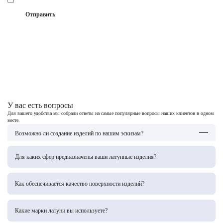
Даю
согласие на сбор и обработку
своих
персональных данных
Отправить
Спасибо! Ваша заявка отправлена
У вас есть вопросы
Для вашего удобства мы собрали ответы на самые популярные вопросы наших клиентов в одном
месте.
Возможно ли создание изделий по нашим эскизам?
Да, мы специализируемся на реализации индивидуальных проектов — от разработки
дизайна по вашему эскизу до изготовления готового изделия с соблюдением всех
Для каких сфер предназначены ваши латунные изделия?
требований.
Наша продукция востребована в архитектуре, дизайне интерьеров, судостроении,
ювелирном деле, производстве музыкальных инструментов и промышленном
Как обеспечивается качество поверхности изделий?
оборудовании.
Применяем механическую полировку, шлифовку, гальванические покрытия
(никелирование, хромирование), патинирование и лакирование для достижения
Какие марки латуни вы используете?
требуемого внешнего вида и защиты.