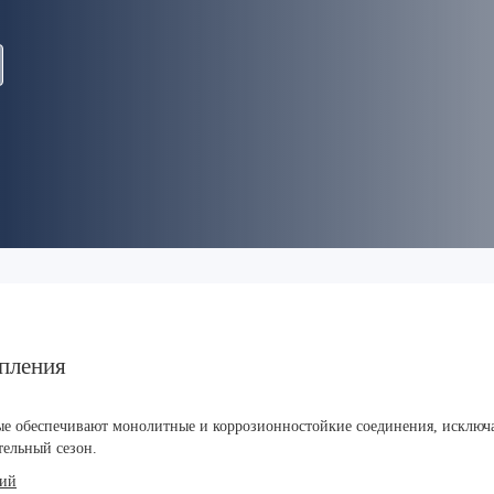
опления
ые обеспечивают монолитные и коррозионностойкие соединения, исключ
тельный сезон.
ций