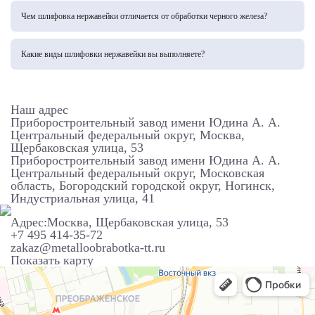
и финишная полировка. Иногда нужна промежуточная очистки поверхности.
Чем шлифовка нержавейки отличается от обработки черного железа?
Нержавейка требует более точных режимов обработки, чем железо. Для
нее необходимо специальное оборудование и абразивы, чтобы сохранить
Какие виды шлифовки нержавейки вы выполняете?
антикоррозийные свойства слоя.
Мы выполняем все виды шлифовки: от техническая очистки до зеркальной
полировки. В зависимости от типа продукции применяется механическая
или электрохимическая обработка.
Наш адрес
Приборостроительный завод имени Юдина А. А.
Центральный федеральный округ,
Москва,
Щербаковская улица, 53
Приборостроительный завод имени Юдина А. А.
Центральный федеральный округ,
Московская
область, Богородский городской округ, Ногинск,
Индустриальная улица, 41
Адрес:Москва, Щербаковская улица, 53
+7 495 414-35-72
zakaz@metalloobrabotka-tt.ru
Показать карту