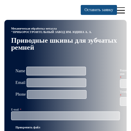
Оставить заявку
Механическая обработка металла
"ПРИБОРОСТРОИТЕЛЬНЫЙ ЗАВОД ИМ. ЮДИНА А. А.
Приводные шкивы для зубчатых
ремней
Name
Ваше
имя
Email
Телефон
Phone
E-mail
Прикрепить файл