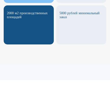
2000 м2 производственных
5000 рублей минимальный
площадей
заказ
Заявка на расчет стоимости
Укажите ваше имя и контактный email и мы свяжемся с вами для уточнения заявки
Name