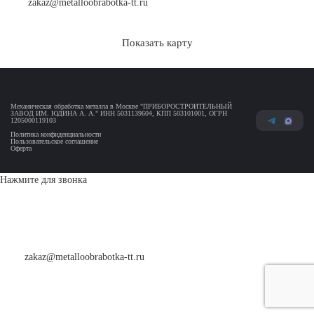
zakaz@metalloobrabotka-tt.ru
Показать карту
Механическая обработка металла в Москве "ПРИБОРОСТРОИТЕЛЬНЫЙ
ЗАВОД ИМ. ЮДИНА А. А." ИНН 5031139604, КПП 503101001, ОГРН
1205000119103
Политика конфиденциальности
Пользовательское соглашение
Оферта
Нажмите для звонка
zakaz@metalloobrabotka-tt.ru