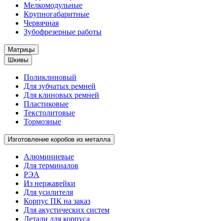
Мелкомодульные
Крупногабаритные
Червячная
Зубофрезерные работы
Матрицы
Шкивы
Поликлиновый
Для зубчатых ремней
Для клиновых ремней
Пластиковые
Текстолитовые
Тормозные
Изготовление коробов из металла
Алюминиевые
Для терминалов
РЭА
Из нержавейки
Для усилителя
Корпус ПК на заказ
Для акустических систем
Детали для корпуса