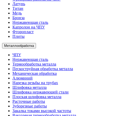
Латунь
Титан
Медь
Бронза
Нержавеющая сталь
Капролон на ЧПУ
Фторопласт
Плиты
Металлообработка
ЧПУ
Нержавеющая сталь
Термообработка металла
Пескоструйная обработка металла
Механическая обработка
Алюминий
Нарезка резьбы на трубах
Шлифовка металла
Шлифовка нержавеющей стали
Плоская шлифовка металла
Расточные работы
Зуборезные работы
Закалка токами высокой частоты
Вакуумная термообработка металла