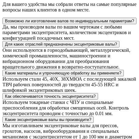
Для вашего удобства мы собрали ответы на самые популярные
вопросы наших клиентов в одном месте.
Возможно ли изготовление валов по индивидуальным параметрам?
Да, мы производим валы по вашим чертежам с любыми
параметрами эксцентриситета, количеством эксцентриков и
конфигурацией посадочных мест.
Для каких отраслей предназначены эксцентриковые валы?
Они используются в горнодобывающей, металлургической,
химической промышленности, машиностроении и
вибрационном оборудовании для преобразования
вращательного движения в возвратно-поступательное.
Какие материалы и упрочняющую обработку вы применяете?
Используем стали 45, 40Х, 38ХМЮА с последующей закалкой
ТВЧ рабочих поверхностей до твердости 45-55 HRC и
шлифовкой эксцентриковых шеек.
Как обеспечивается точность эксцентриситета?
Используем токарные станки с ЧПУ и специальные
приспособления для обработки смещенных осей. Контроль
эксцентриситета проводим с точностью до 0.01 мм.
Какие эксцентриковые валы вы производите?
Мы изготавливаем эксцентриковые валы для прессов,
грохотов, насосов, виброоборудования и специальных
механизмов с эксцентриситетом от 1 до 100 мм и диаметром