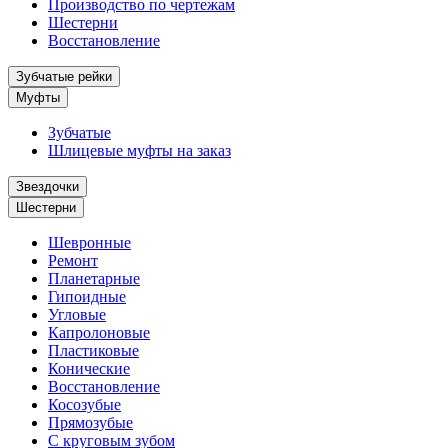
Производство по чертежам
Шестерни
Восстановление
Зубчатые рейки
Муфты
Зубчатые
Шлицевые муфты на заказ
Звездочки
Шестерни
Шевронные
Ремонт
Планетарные
Гипоидные
Угловые
Капролоновые
Пластиковые
Конические
Восстановление
Косозубые
Прямозубые
С круговым зубом