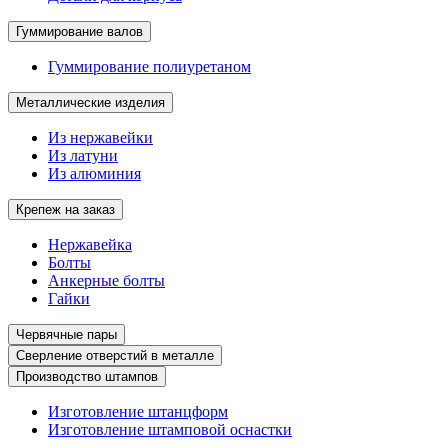
Гуммирование валов
Гуммирование полиуретаном
Металлические изделия
Из нержавейки
Из латуни
Из алюминия
Крепеж на заказ
Нержавейка
Болты
Анкерные болты
Гайки
Червячные пары
Сверление отверстий в металле
Производство штампов
Изготовление штанцформ
Изготовление штамповой оснастки