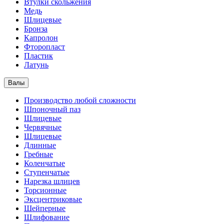
Втулки скольжения
Медь
Шлицевые
Бронза
Капролон
Фторопласт
Пластик
Латунь
Валы
Производство любой сложности
Шпоночный паз
Шлицевые
Червячные
Шлицевые
Длинные
Гребные
Коленчатые
Ступенчатые
Нарезка шлицев
Торсионные
Эксцентриковые
Шейперные
Шлифование