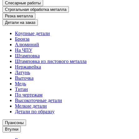
Слесарные работы
Строгальная обработка металла
Резка металла
Детали на заказ
Крупные детали
Бронза
Алюминий
На ЧПУ
Штамповка
Штамповка из листового металла
Нержавейка
Латунь
Выточка
Медь
Титан
По чертежам
Высокоточные детали
Мелкие детали
Детали по образцу
Пуансоны
Втулки