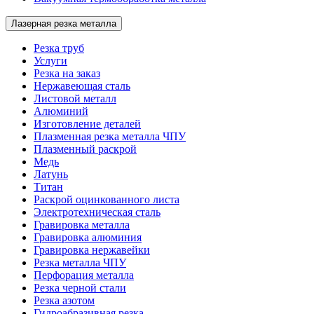
Лазерная резка металла
Резка труб
Услуги
Резка на заказ
Нержавеющая сталь
Листовой металл
Алюминий
Изготовление деталей
Плазменная резка металла ЧПУ
Плазменный раскрой
Медь
Латунь
Титан
Раскрой оцинкованного листа
Электротехническая сталь
Гравировка металла
Гравировка алюминия
Гравировка нержавейки
Резка металла ЧПУ
Перфорация металла
Резка черной стали
Резка азотом
Гидроабразивная резка