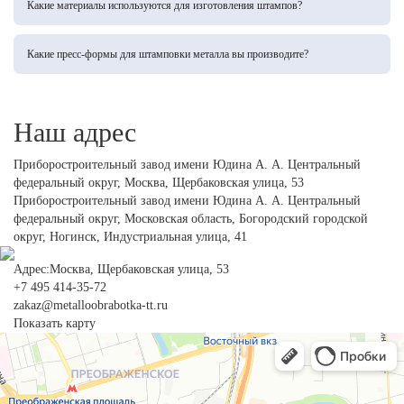
Какие материалы используются для изготовления штампов?
до 1 млн. циклов.
Применяем инструментальные стали Х12МФ, Х12Ф1, 9ХС, 6ХВ2С, а также
износостойкие сплавы с твердостью 58-62 HRC. Для специфических задач
Какие пресс-формы для штамповки металла вы производите?
используем импортные аналоги (D2, A2, H13).
Мы изготавливаем штампы для холодной и горячей штамповки листового металла:
вырубные, гибочные, формовочные, пробивные и комбинированные штампы для
серийного производства деталей любой сложности.
Наш адрес
Приборостроительный завод имени Юдина А. А. Центральный
федеральный округ,
Москва, Щербаковская улица, 53
Приборостроительный завод имени Юдина А. А. Центральный
федеральный округ,
Московская область, Богородский городской
округ, Ногинск, Индустриальная улица, 41
Адрес:Москва, Щербаковская улица, 53
+7 495 414-35-72
zakaz@metalloobrabotka-tt.ru
Показать карту