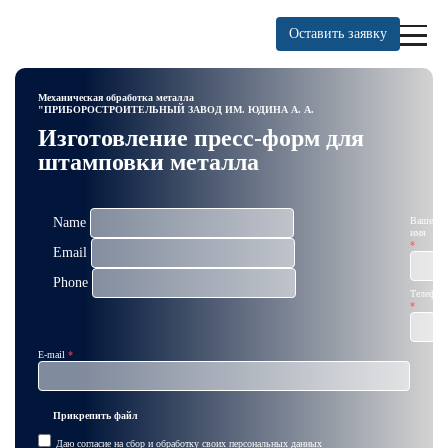
Оставить заявку
Механическая обработка металла
"ПРИБОРОСТРОИТЕЛЬНЫЙ ЗАВОД ИМ. ЮДИНА А. А.
Изготовление пресс-форм для
штамповки металла
Name
Ваше
имя
Email
Phone
Телефон
E-mail
Прикрепить файл
Даю
согласие на сбор и обработку
своих
персональных данных